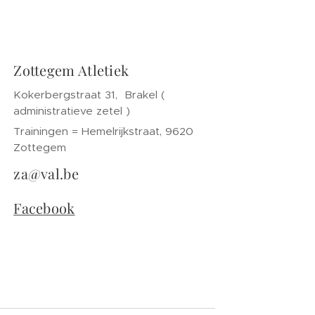
Zottegem Atletiek
Kokerbergstraat 31, Brakel (
administratieve zetel )
Trainingen = Hemelrijkstraat, 9620
Zottegem
za@val.be
Facebook