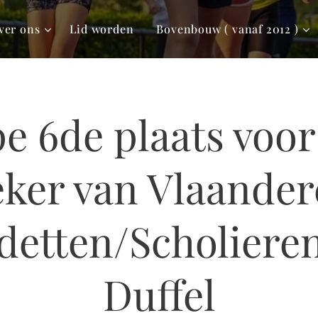
ver ons
Lid worden
Bovenbouw ( vanaf 2012 )
e 6de plaats voor
ker van Vlaande
detten/Scholieren
Duffel