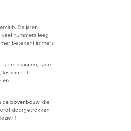
erclub. De jaren
e veel nummers leeg
mmer betekent immers
 : cadet mannen, cadet
 los van het
- en
in de bovenbouw
, die
 wordt doorgetrokken,
ezier !