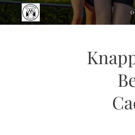
O
Knapp
Be
Ca