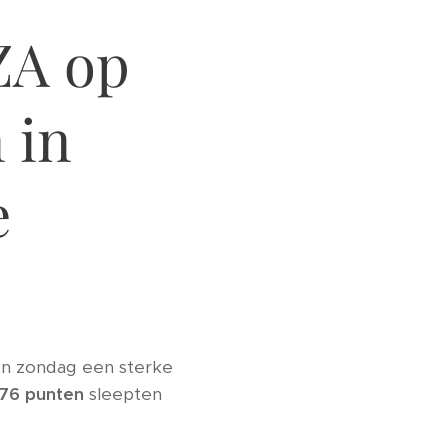
ZA op
 in
e
en zondag een sterke
76 punten
sleepten