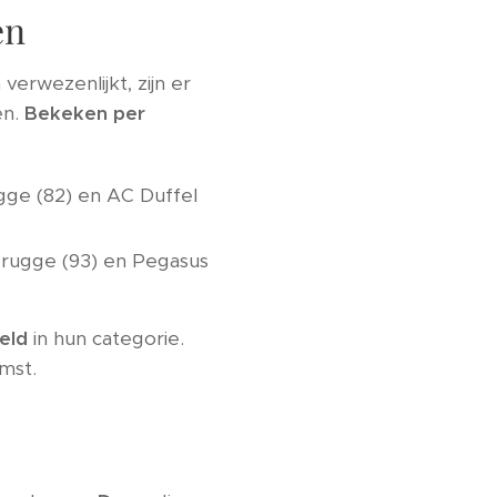
en
erwezenlijkt, zijn er
en.
Bekeken per
gge (82) en AC Duffel
Brugge (93) en Pegasus
eld
in hun categorie.
mst.