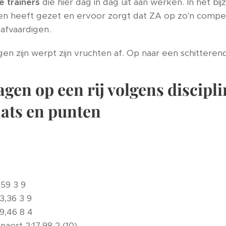
le trainers
die hier dag in dag uit aan werken. In het bi
n heeft gezet en ervoor zorgt dat ZA op zo'n competi
afvaardigen.
en zijn werpt zijn vruchten af. Op naar een schittere
agen op een rij volgens disciplin
aats en punten
59 3 9
,36 3 9
9,46 8 4
ert 2:17,98 2 (10)