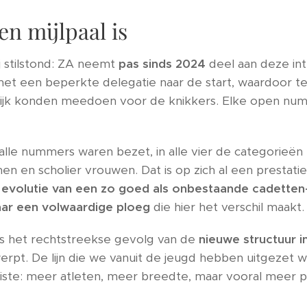
n mijlpaal is
j stilstond: ZA neemt
pas sinds 2024
deel aan deze int
et een beperkte delegatie naar de start, waardoor t
ijk konden meedoen voor de knikkers. Elke open nu
 alle nummers waren bezet, in alle vier de categorieën
n en scholier vrouwen. Dat is op zich al een prestatie,
e
evolutie van een zo goed als onbestaande cadetten
aar een volwaardige ploeg
die hier het verschil maakt.
 is het rechtstreekse gevolg van de
nieuwe structuur 
werpt. De lijn die we vanuit de jeugd hebben uitgezet
piste: meer atleten, meer breedte, maar vooral meer pl