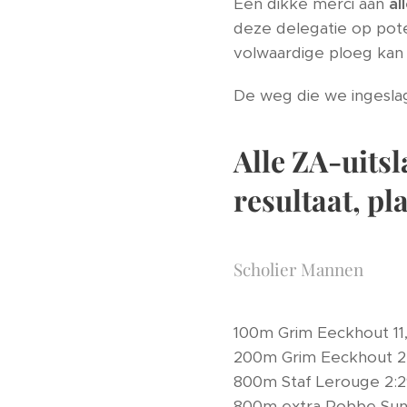
Een dikke merci aan
al
deze delegatie op pote
volwaardige ploeg kan 
De weg die we ingeslag
Alle ZA-uitsl
resultaat, pl
Scholier Mannen
100m Grim Eeckhout 11,
200m Grim Eeckhout 23
800m Staf Lerouge 2:2
800m extra Robbe Sunna