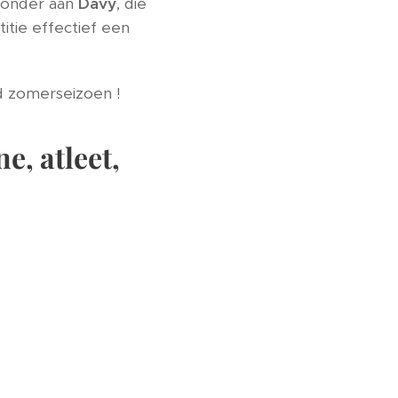
jzonder aan
Davy
, die
tie effectief een
nd zomerseizoen !
e, atleet,